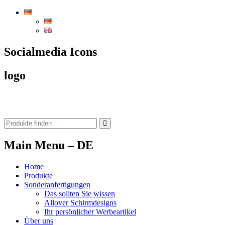
Zum
Inhalt
der
Seite
Socialmedia Icons
logo
Main Menu – DE
Home
Produkte
Sonderanfertigungen
Das sollten Sie wissen
Allover Schirmdesigns
Ihr persönlicher Werbeartikel
Über uns